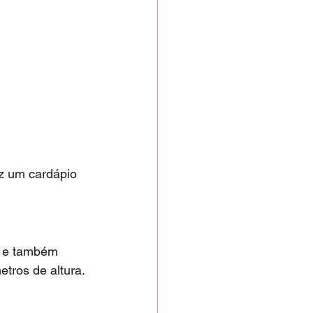
az um cardápio 
s e também 
tros de altura.