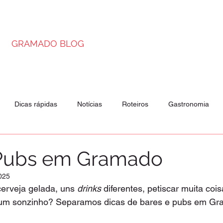
GRAMADO BLOG
Dicas rápidas
Notícias
Roteiros
Gastronomia
is
Passeios
Atrações
 Pubs em Gramado
2025
erveja gelada, uns 
drinks
 diferentes, petiscar muita coi
r um sonzinho? Separamos dicas de bares e pubs em Gr