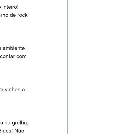
nteiro! 
rno de rock 
m ambiente 
 contar com 
m vinhos e 
s na grelha, 
Blues! Não 