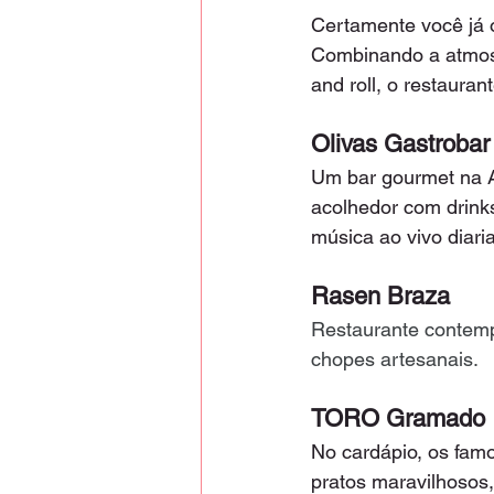
Certamente você já 
Combinando a atmos
and roll, o restaura
Olivas Gastrobar
Um bar gourmet na A
acolhedor com drink
música ao vivo diari
Rasen Braza
Restaurante contemp
chopes artesanais.
TORO Gramado
No cardápio, os famo
pratos maravilhosos,