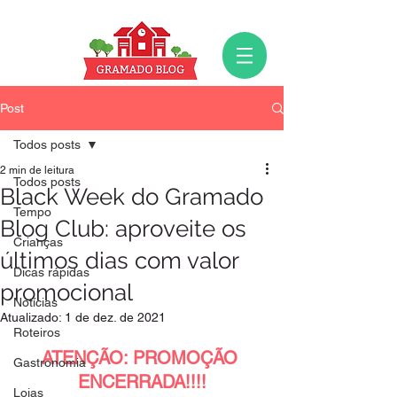
Post
Todos posts
2 min de leitura
Todos posts
Black Week do Gramado
Tempo
Blog Club: aproveite os
Crianças
últimos dias com valor
Dicas rápidas
promocional
Notícias
Atualizado:
1 de dez. de 2021
Roteiros
ATENÇÃO: PROMOÇÃO 
Gastronomia
ENCERRADA!!!!
Lojas