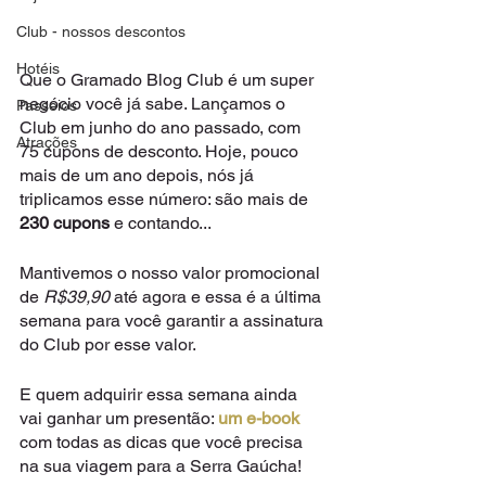
Club - nossos descontos
Hotéis
Que o Gramado Blog Club é um super 
negócio você já sabe. Lançamos o 
Passeios
Club em junho do ano passado, com 
Atrações
75 cupons de desconto. Hoje, pouco 
mais de um ano depois, nós já 
triplicamos esse número: são mais de
230 cupons 
e contando...
Mantivemos o nosso valor promocional 
de 
R$39,90
 até agora e essa é a última 
semana para você garantir a assinatura 
do Club por esse valor. 
E quem adquirir essa semana ainda 
vai ganhar um presentão: 
um e-book 
com todas as dicas que você precisa 
na sua viagem para a Serra Gaúcha!