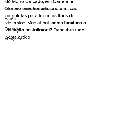
do Morro Calçado, em Canela, e 
oferece experiências enoturísticas 
Club - nossos descontos
completas para todos os tipos de 
Hotéis
visitantes. Mas afinal, 
como funciona a 
Passeios
visitação na Jolimont?
 Descubra tudo 
neste artigo!
Atrações