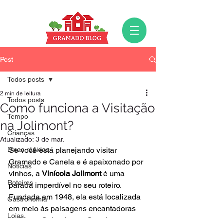
Post
Todos posts
2 min de leitura
Todos posts
Como funciona a Visitação
Tempo
na Jolimont?
Crianças
Atualizado:
3 de mar.
Dicas rápidas
Se você está planejando visitar 
Gramado e Canela e é apaixonado por 
Notícias
vinhos, a 
Vinícola Jolimont
 é uma 
Roteiros
parada imperdível no seu roteiro. 
Fundada em 1948, ela está localizada 
Gastronomia
em meio às paisagens encantadoras 
Lojas