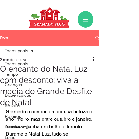
Post
Todos posts
2 min de leitura
Todos posts
O encanto do Natal Luz
Tempo
com desconto: viva a
Crianças
magia do Grande Desfile
Dicas rápidas
de Natal
Notícias
Gramado é conhecida por sua beleza o 
Roteiros
ano inteiro, mas entre outubro e janeiro, 
a cidade ganha um brilho diferente. 
Gastronomia
Durante o Natal Luz, tudo se 
Lojas