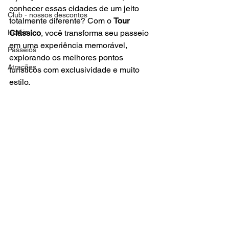
conhecer essas cidades de um jeito 
Club - nossos descontos
totalmente diferente? Com o 
Tour 
Hotéis
Clássico
, você transforma seu passeio 
em uma experiência memorável, 
Passeios
explorando os melhores pontos 
Atrações
turísticos com exclusividade e muito 
estilo.