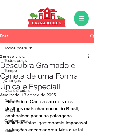
Post
Todos posts
2 min de leitura
Todos posts
Descubra Gramado e
Tempo
Canela de uma Forma
Crianças
Única e Especial!
Dicas rápidas
Atualizado:
13 de fev. de 2025
Notícias
Gramado e Canela são dois dos 
destinos mais charmosos do Brasil, 
Roteiros
conhecidos por suas paisagens 
Gastronomia
deslumbrantes, gastronomia impecável 
e atrações encantadoras. Mas que tal 
Lojas