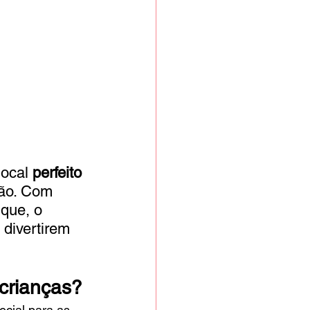
ocal 
perfeito 
ão. Com 
que, o 
divertirem 
crianças?
ecial para as 