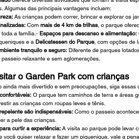
s. Algumas das principais vantagens incluem:
reza:
 As crianças podem correr, brincar e explorar os jard
inalizadas:
 Com 
mais de 4 km de trilhas
, o parque ofere
toda a família.- 
Espaços para descanso e alimentação:
queniques e a 
Delicatessen do Parque
, com opções de l
mbiente tranquilo e seguro:
 Diferente de parques lotado
 passeio relaxante e sem aglomerações.
isitar o Garden Park com crianças
o ainda mais divertido e sem preocupações, siga essas 
confortáveis:
 O parque tem caminhos de terra e áreas 
vestir as crianças com roupas leves e tênis.
 repelente são indispensáveis:
 Como o passeio acontece a
er a pele das crianças.
ara curtir a experiência:
 A visita ao parque pode levar c
e você quiser relaxar e fazer um piquenique, vale a pena