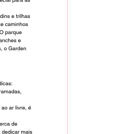
ins e trilhas 
ce caminhos 
 O parque 
anches e 
s, o Garden 
dicas:
gramadas, 
o ar livre, é 
erca de 
 dedicar mais 