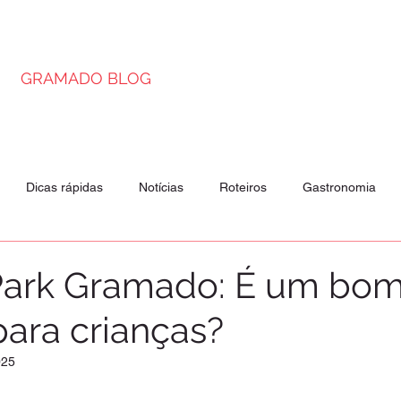
GRAMADO BLOG
Dicas rápidas
Notícias
Roteiros
Gastronomia
is
Passeios
Atrações
Park Gramado: É um bo
para crianças?
025