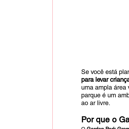
Se você está pl
para levar crianç
uma ampla área ve
parque é um ambi
ao ar livre.
Por que o Ga
O 
Garden Park Gra