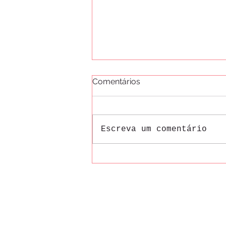
Comentários
Escreva um comentário
Previsão do tempo para a
semana em Gramado
© 2026 por GRAMADO BLOG
Dicas da Serra Ltda
23.879.140/0001-87