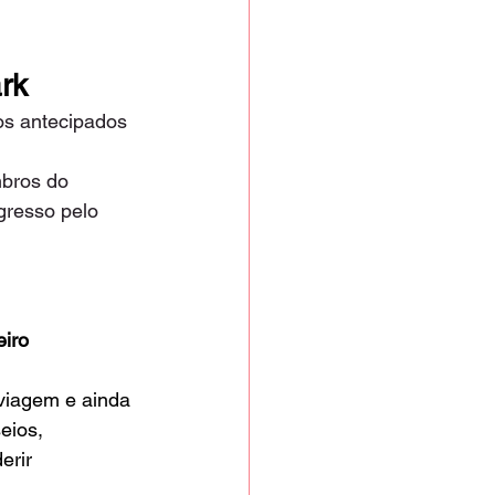
rk
os antecipados 
bros do 
gresso pelo 
eiro 
viagem e ainda 
eios, 
erir 