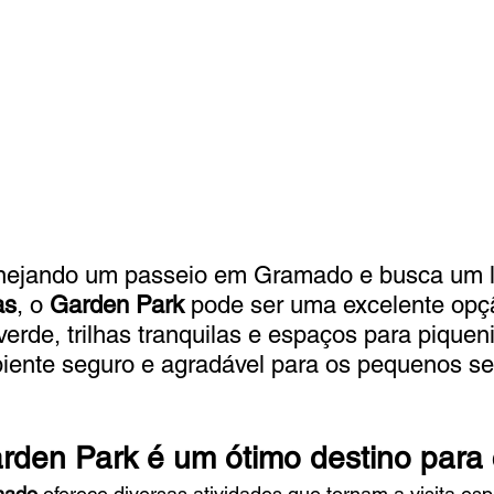
anejando um passeio em Gramado e busca um l
as
, o 
Garden Park
 pode ser uma excelente opç
rde, trilhas tranquilas e espaços para piqueni
ente seguro e agradável para os pequenos se 
rden Park é um ótimo destino para 
mado
 oferece diversas atividades que tornam a visita esp