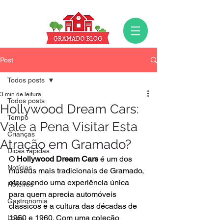
Post
Todos posts
3 min de leitura
Todos posts
Hollywood Dream Cars:
Tempo
Vale a Pena Visitar Esta
Crianças
Atração em Gramado?
Dicas rápidas
O 
Hollywood Dream Cars
 é um dos 
Notícias
museus mais tradicionais de Gramado, 
oferecendo uma experiência única 
Roteiros
para quem aprecia automóveis 
Gastronomia
clássicos e a cultura das décadas de 
1950 e 1960. Com uma coleção 
Lojas