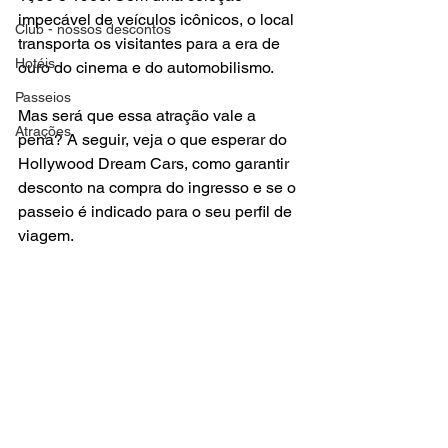
impecável de veículos icônicos, o local 
Club - nossos descontos
transporta os visitantes para a era de 
Hotéis
ouro do cinema e do automobilismo.
Passeios
Mas será que essa atração vale a 
Atrações
pena? A seguir, veja o que esperar do 
Hollywood Dream Cars, como garantir 
desconto na compra do ingresso e se o 
passeio é indicado para o seu perfil de 
viagem.