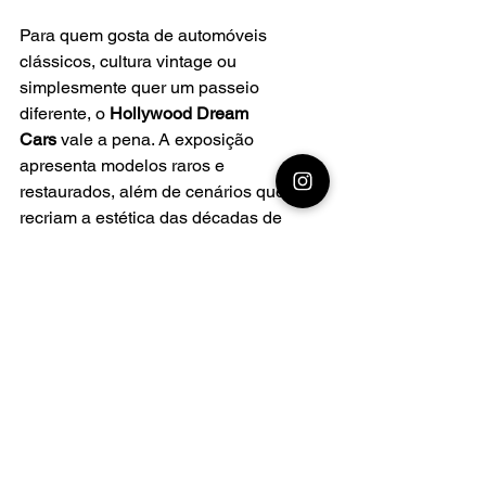
Para quem gosta de automóveis 
clássicos, cultura vintage ou 
simplesmente quer um passeio 
diferente, o 
Hollywood Dream 
Cars
 vale a pena. A exposição 
apresenta modelos raros e 
restaurados, além de cenários que 
recriam a estética das décadas de 
1950 e 1960.
- 
Garanta seu ingresso com desconto 
antecipado
 pelo
site oficial
, utilizando o 
código 
GBCLUB
.- 
Membros do 
Gramado Blog Club garantem 10% de 
desconto no ingresso individual e no 
Passaporte Dreams.
Aproveite para planejar sua viagem e 