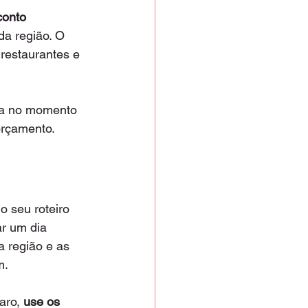
onto 
da região. O 
 restaurantes e 
nta no momento 
orçamento.
o seu roteiro 
r um dia 
a região e as 
m.
aro, 
use os 