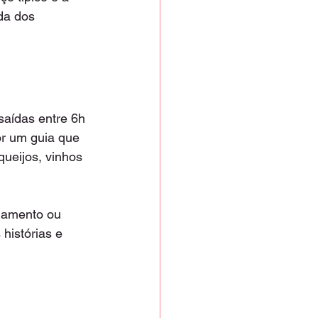
da dos 
aídas entre 6h 
r um guia que 
queijos, vinhos 
onamento ou 
histórias e 