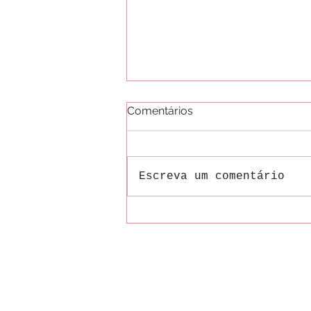
Comentários
Escreva um comentário
Como é o passeio da Maria
Fumaça? Descubra o que
está incluso e por que ele é
tão especial
© 2026 por GRAMADO BLOG
Dicas da Serra Ltda
23.879.140/0001-87