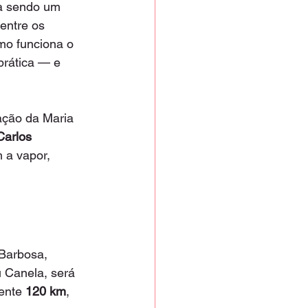
a sendo um 
entre os 
mo funciona o 
prática — e 
ação da Maria 
Carlos 
 a vapor, 
 Barbosa, 
 Canela, será 
ente 
120 km
, 