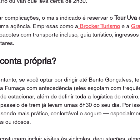
rro ou van que leva cerca de 2h30.
r complicações, o mais indicado é reservar o 
Tour Uva 
uma agência. Empresas como a
Brocker Turismo
 e a 
Gr
pacotes com transporte incluso, guia turístico, ingressos
tares.
 conta própria?
entanto, se você optar por dirigir até Bento Gonçalves, t
ia Fumaça com antecedência (eles esgotam com frequênc
nde estacionar, além de definir toda a logística do roteir
o passeio de trem já levam umas 8h30 do seu dia. Por iss
sendo mais prático, confortável e seguro — especialmen
s ou idosos.
costumam incluir visitas às vinícolas, degustações, almoç