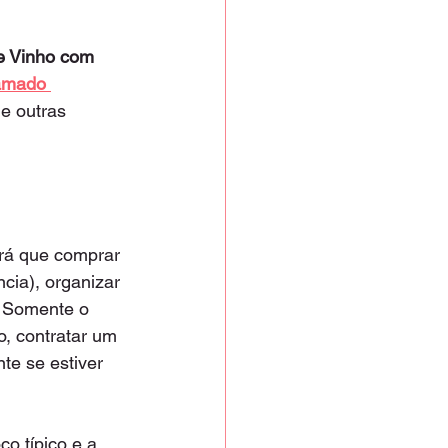
e Vinho com 
amado 
 e outras 
erá que comprar 
ia), organizar 
o. Somente o 
o, contratar um 
te se estiver 
o típico e a 