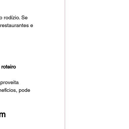
o rodízio. Se 
restaurantes e 
 
roteiro 
proveita 
efícios, pode 
m 