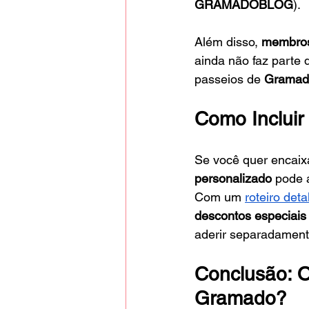
GRAMADOBLOG
).
Além disso, 
membros
ainda não faz parte 
passeios de 
Gramad
Como Incluir
Se você quer encaixa
personalizado
 pode 
Com um
roteiro det
descontos especiais
aderir separadamen
Conclusão: O
Gramado?