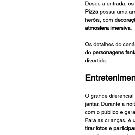
Desde a entrada, os
Pizza
 possui uma am
heróis, com 
decoraçã
atmosfera imersiva
.
Os detalhes do cená
de 
personagens fanta
divertida.
Entretenimen
O grande diferencial
jantar. Durante a noit
com o público e gar
Para as crianças, é
tirar fotos e particip