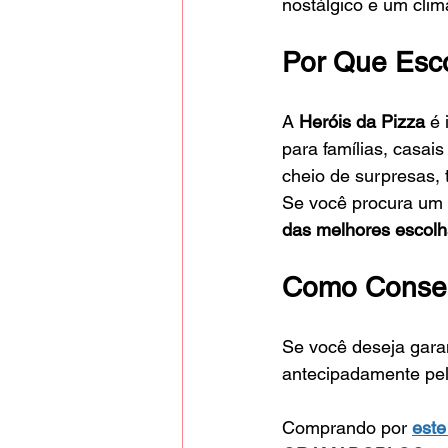
nostálgico e um clim
Por Que Esco
A 
Heróis da Pizza
 é
para famílias, casai
cheio de surpresas, 
Se você procura um 
das melhores escolh
Como Conseg
Se você deseja garan
antecipadamente pe
Comprando por 
este