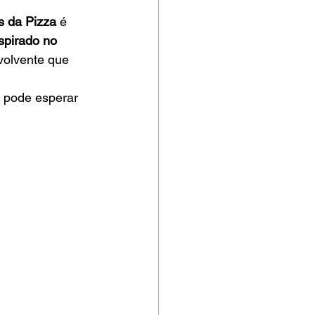
s da Pizza
 é 
spirado no 
volvente que 
ê pode esperar 