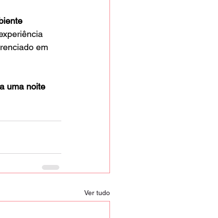
iente 
 experiência 
erenciado em 
a uma noite 
Ver tudo