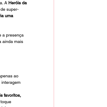
a. A 
Heróis da 
 de super-
ria uma 
e a presença 
a ainda mais 
apenas ao 
, interagem 
 favoritos, 
 toque 