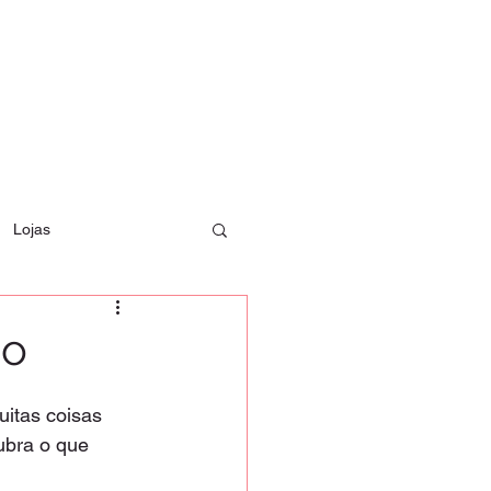
Lojas
do
itas coisas 
ubra o que 