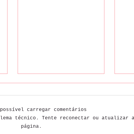
possível carregar comentários
lema técnico. Tente reconectar ou atualizar 
página.
Ceia de Natal em Gramado
Alug