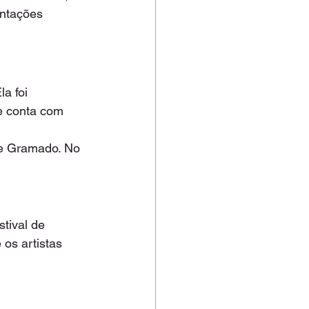
ntações 
a foi 
e conta com 
de Gramado. No 
tival de 
os artistas 