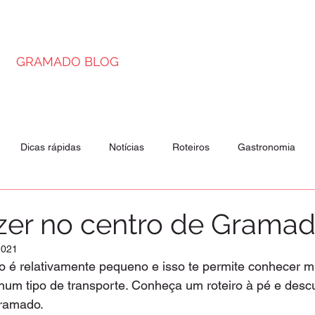
GRAMADO BLOG
Dicas rápidas
Notícias
Roteiros
Gastronomia
is
Passeios
Atrações
zer no centro de Grama
2021
 é relativamente pequeno e isso te permite conhecer mu
hum tipo de transporte. Conheça um roteiro à pé e desc
Gramado.