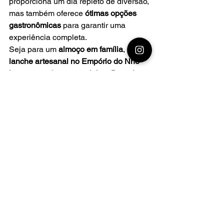
proporciona um dia repleto de diversão, 
mas também oferece 
ótimas opções 
gastronômicas
 para garantir uma 
experiência completa.
Seja para um 
almoço em família
, um 
lanche artesanal no Empório do Nhô 
Lau
 ou um 
doce especial na Doceria 
da Vila
, há alternativas para todos os 
momentos do passeio.
Dicas rápidas
Atrações
Gastronomia
Ver tudo
Posts recentes