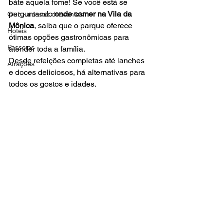
bate aquela fome! Se você está se 
perguntando 
onde comer na Vila da 
Club - nossos descontos
Mônica
, saiba que o parque oferece 
Hotéis
ótimas opções gastronômicas para 
Passeios
atender toda a família.
Desde refeições completas até lanches 
Atrações
e doces deliciosos, há alternativas para 
todos os gostos e idades.