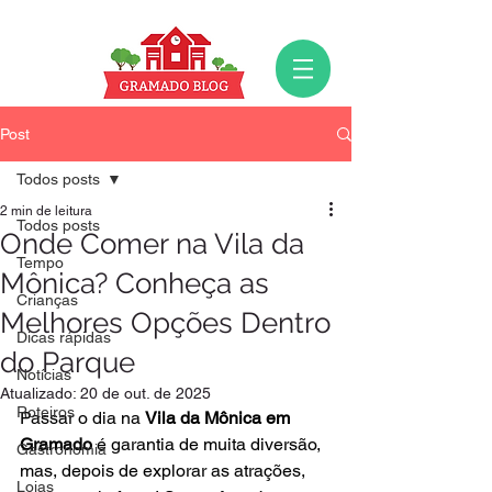
Post
Todos posts
2 min de leitura
Todos posts
Onde Comer na Vila da
Tempo
Mônica? Conheça as
Crianças
Melhores Opções Dentro
Dicas rápidas
do Parque
Notícias
Atualizado:
20 de out. de 2025
Roteiros
Passar o dia na 
Vila da Mônica em 
Gramado
 é garantia de muita diversão, 
Gastronomia
mas, depois de explorar as atrações, 
Lojas