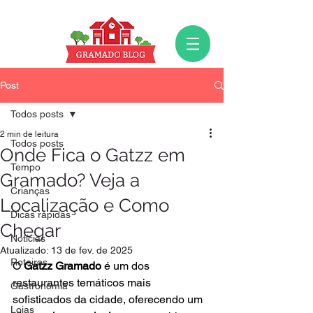
Post
Todos posts
2 min de leitura
Todos posts
Onde Fica o Gatzz em
Tempo
Gramado? Veja a
Crianças
Localização e Como
Dicas rápidas
Chegar
Notícias
Atualizado:
13 de fev. de 2025
Roteiros
O 
Gatzz Gramado
 é um dos 
restaurantes temáticos mais 
Gastronomia
sofisticados da cidade, oferecendo um 
Lojas