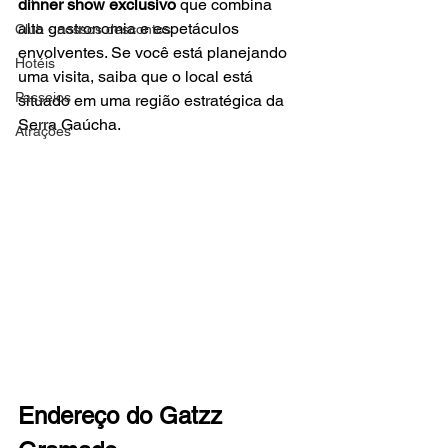
dinner show exclusivo
 que combina 
alta gastronomia e espetáculos 
Club - nossos descontos
envolventes. Se você está planejando 
Hotéis
uma visita, saiba que o local está 
Passeios
situado em uma região estratégica da 
Serra Gaúcha.
Atrações
Endereço do Gatzz 