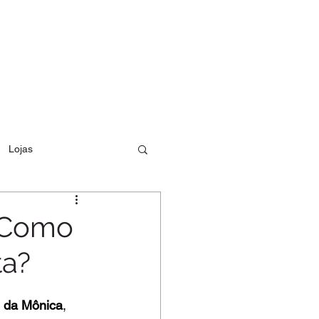
Lojas
 Como
ta?
 da Mônica
, 