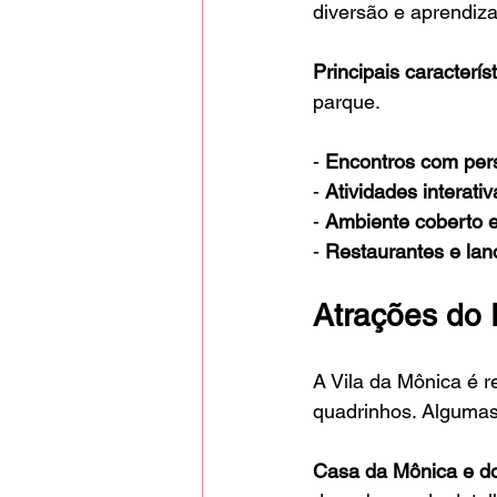
diversão e aprendiz
Principais caracterís
parque.
- 
Encontros com pe
- 
Atividades interati
- 
Ambiente coberto e
- 
Restaurantes e la
Atrações do
A Vila da Mônica é r
quadrinhos. Algumas
Casa da Mônica e d