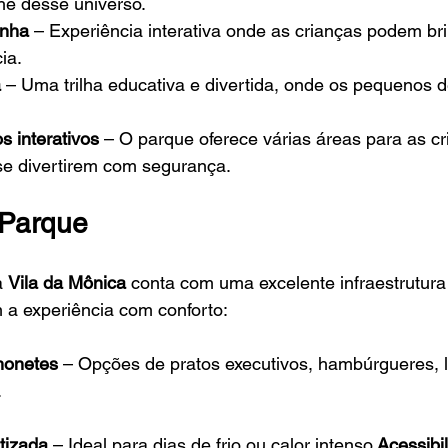
he desse universo.
inha
 – Experiência interativa onde as crianças podem bri
ia.
a
 – Uma trilha educativa e divertida, onde os pequenos
 interativos
 – O parque oferece várias áreas para as cr
se divertirem com segurança.
 Parque
 
Vila da Mônica
 conta com uma excelente infraestrutura
m a experiência com conforto:
honetes
 – Opções de pratos executivos, hambúrgueres, 
.
tizada
 – Ideal para dias de frio ou calor intenso.
Acessibi