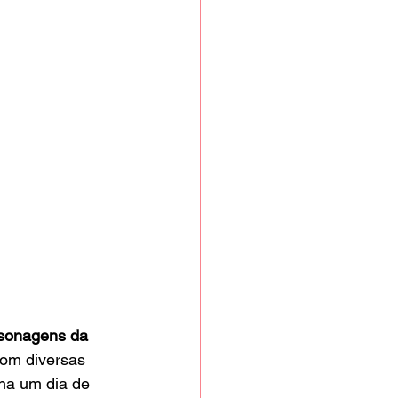
rsonagens da 
Com diversas 
na um dia de 