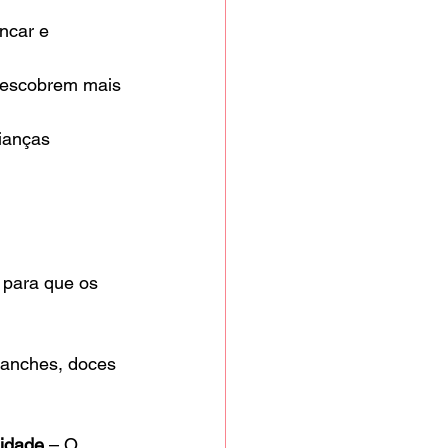
ncar e 
 descobrem mais 
ianças 
 para que os 
lanches, doces 
lidade
 – O 