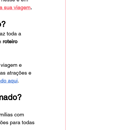
na sua viagem
.
o?
faz toda a 
m 
roteiro 
 viagem e 
as atrações e 
ndo aqui
.
amado?
mílias com 
ões para todas 