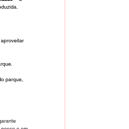
eduzida.
aproveitar 
arque.
do parque, 
garante 
o nesse e em 