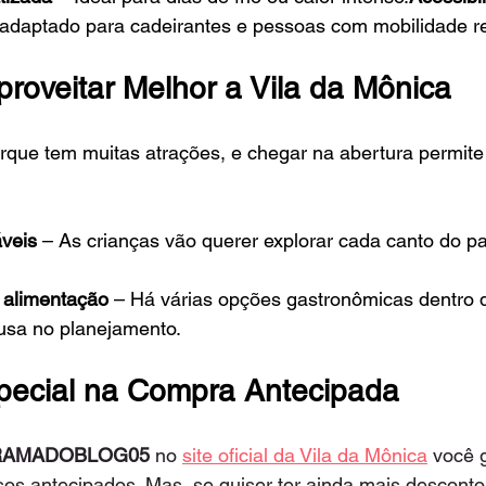
 adaptado para cadeirantes e pessoas com mobilidade r
proveitar Melhor a Vila da Mônica
rque tem muitas atrações, e chegar na abertura permite 
áveis
 – As crianças vão querer explorar cada canto do p
 alimentação
 – Há várias opções gastronômicas dentro 
usa no planejamento.
pecial na Compra Antecipada
RAMADOBLOG05
 no 
site oficial da Vila da Mônica
 você 
sos antecipados. Mas, se quiser ter ainda mais descont