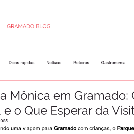
GRAMADO BLOG
Dicas rápidas
Notícias
Roteiros
Gastronomia
is
Passeios
Atrações
da Mônica em Gramado:
 e o Que Esperar da Visi
2025
ando uma viagem para 
Gramado
 com crianças, o 
Parque