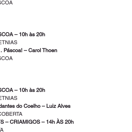
ÁSCOA
SCOA – 10h às 20h
ETNIAS
… Páscoa! – Carol Thoen
ÁSCOA
SCOA – 10h às 20h
ETNIAS
dantes do Coelho – Luiz Alves
 COBERTA
´S – CRIAMIGOS – 14h ÀS 20h
TA