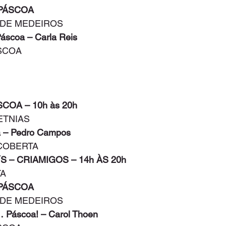
 PÁSCOA
S DE MEDEIROS
Páscoa – Carla Reis
ÁSCOA
SCOA – 10h às 20h
ETNIAS
oa – Pedro Campos
 COBERTA
´S – CRIAMIGOS – 14h ÀS 20h
TA
 PÁSCOA
S DE MEDEIROS
… Páscoa! – Carol Thoen