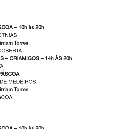
SCOA – 10h às 20h
ETNIAS
irriam Torres
 COBERTA
´S – CRIAMIGOS – 14h ÀS 20h
TA
 PÁSCOA
S DE MEDEIROS
irriam Torres
ÁSCOA
SCOA – 10h às 20h