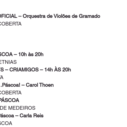
ICIAL – Orquestra de Violões de Gramado
 COBERTA
SCOA – 10h às 20h
ETNIAS
´S – CRIAMIGOS – 14h ÀS 20h
TA
…Páscoa! – Carol Thoen
 COBERTA
 PÁSCOA
S DE MEDEIROS
Páscoa – Carla Reis
ÁSCOA