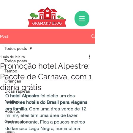
Post
Todos posts
1 min de leitura
Todos posts
Promoção hotel Alpestre:
Tempo
Pacote de Carnaval com 1
Crianças
diária grátis
Dicas rápidas
O 
hotel Alpestre
 foi eleito um dos 
Notícias
melhores hotéis do Brasil para viagens 
em família
. Com uma área verde de 12 
Roteiros
mil m², eles têm uma área de lazer 
Gastronomia
impressionante. Fica a poucos metros 
do famoso Lago Negro, numa ótima 
Lojas