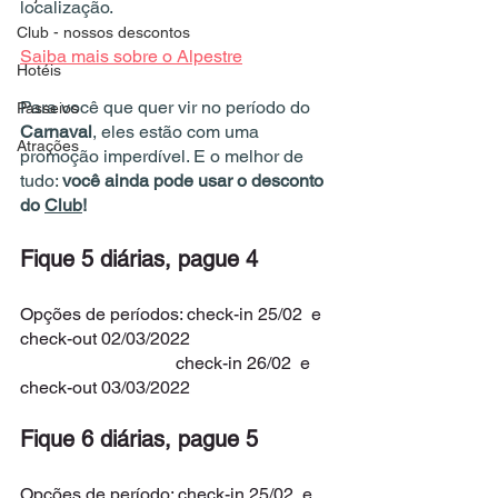
localização.
Club - nossos descontos
Saiba mais sobre o Alpestre
Hotéis
Para você que quer vir no período do 
Passeios
Carnaval
, eles estão com uma 
Atrações
promoção imperdível. E o melhor de 
tudo: 
você ainda pode usar o desconto 
do 
Club
!
Fique 5 diárias, pague 4
Opções de períodos: check-in 25/02  e 
check-out 02/03/2022
                                   check-in 26/02  e 
check-out 03/03/2022
Fique 6 diárias, pague 5
Opções de período: check-in 25/02  e 