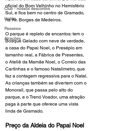
oficial do Bom Velhinho no Hemisfério 
Club - nossos descontos
Sul, e fica bem no centro de Gramado, 
Hotéis
na Av. Borges de Medeiros.
Passeios
O parque é repleto de encantos: tem o 
Atrações
Bosque Gelado com neve de verdade, 
a casa do Papai Noel, o Presépio em 
tamanho real, a Fábrica de Presentes, 
o Ateliê da Mamãe Noel, o Correio das 
Cartinhas e o famoso Natalímetro, que 
faz a contagem regressiva para o Natal. 
As crianças também se divertem com o 
Monorail, que passa pelo alto do 
parque, e o Trenó Voador, uma atração 
paga à parte que oferece uma vista 
linda de Gramado.
Preço da Aldeia do Papai Noel