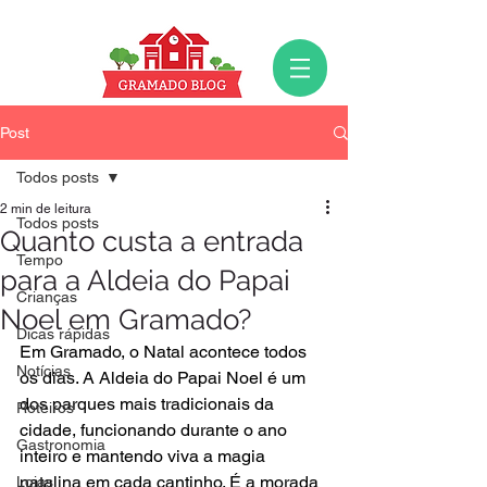
Post
Todos posts
2 min de leitura
Todos posts
Quanto custa a entrada
Tempo
para a Aldeia do Papai
Crianças
Noel em Gramado?
Dicas rápidas
Em Gramado, o Natal acontece todos 
Notícias
os dias. A Aldeia do Papai Noel é um 
dos parques mais tradicionais da 
Roteiros
cidade, funcionando durante o ano 
Gastronomia
inteiro e mantendo viva a magia 
natalina em cada cantinho. É a morada 
Lojas