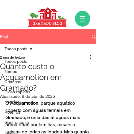
Post
Todos posts
2 min de leitura
Todos posts
Quanto custa o
Tempo
Acquamotion em
Crianças
Gramado?
Dicas rápidas
Atualizado:
9 de abr. de 2025
Notícias
O 
Acquamotion
, parque aquático 
coberto com águas termais em 
Roteiros
Gramado, é uma das atrações mais 
Gastronomia
procuradas por famílias, casais e 
turistas de todas as idades. Mas quanto 
Lojas