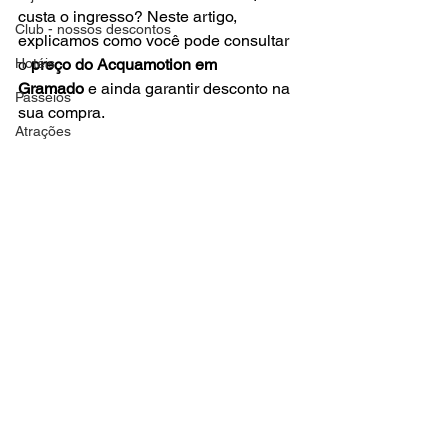
custa o ingresso? Neste artigo, 
Club - nossos descontos
explicamos como você pode consultar 
Hotéis
o 
preço do Acquamotion em 
Gramado
 e ainda garantir desconto na 
Passeios
sua compra.
Atrações