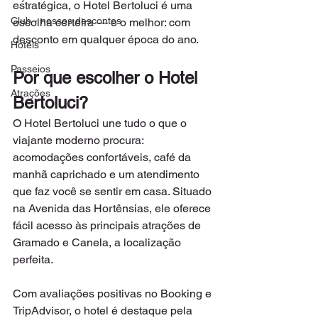
estratégica, o Hotel Bertoluci é uma 
Club - nossos descontos
escolha certeira — e o melhor: com 
desconto em qualquer época do ano.
Hotéis
Passeios
Por que escolher o Hotel 
Atrações
Bertoluci?
O Hotel Bertoluci une tudo o que o 
viajante moderno procura: 
acomodações confortáveis, café da 
manhã caprichado e um atendimento 
que faz você se sentir em casa. Situado 
na Avenida das Hortênsias, ele oferece 
fácil acesso às principais atrações de 
Gramado e Canela, a localização 
perfeita.
Com avaliações positivas no Booking e 
TripAdvisor, o hotel é destaque pela 