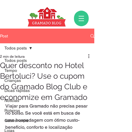
Post
Todos posts
2 min de leitura
Todos posts
Quer desconto no Hotel
Tempo
Bertoluci? Use o cupom
Crianças
do Gramado Blog Club e
Dicas rápidas
economize em Gramado
Notícias
Viajar para Gramado não precisa pesar 
Roteiros
no bolso. Se você está em busca de 
uma hospedagem com ótimo custo-
Gastronomia
benefício, conforto e localização 
Lojas