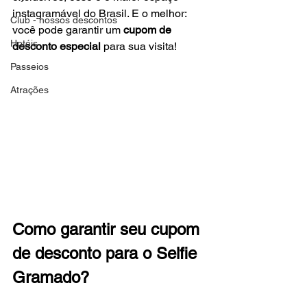
instagramável do Brasil. E o melhor: 
Club - nossos descontos
você pode garantir um 
cupom de 
Hotéis
desconto especial
 para sua visita!
Passeios
Atrações
Como garantir seu cupom 
de desconto para o Selfie 
Gramado?