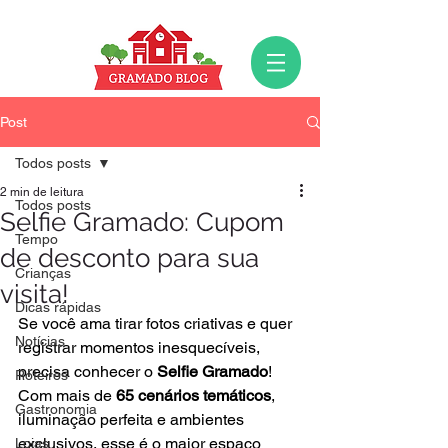
Post
Todos posts
2 min de leitura
Todos posts
Selfie Gramado: Cupom
Tempo
de desconto para sua
Crianças
visita!
Dicas rápidas
Se você ama tirar fotos criativas e quer 
Notícias
registrar momentos inesquecíveis, 
precisa conhecer o 
Selfie Gramado
! 
Roteiros
Com mais de 
65 cenários temáticos
, 
Gastronomia
iluminação perfeita e ambientes 
exclusivos, esse é o maior espaço 
Lojas