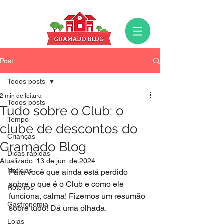
Post
Todos posts
2 min de leitura
Todos posts
Tudo sobre o Club: o
Tempo
clube de descontos do
Crianças
Gramado Blog
Dicas rápidas
Atualizado:
13 de jun. de 2024
Notícias
Para você que ainda está perdido 
sobre o que é o Club e como ele 
Roteiros
funciona, calma! Fizemos um resumão 
Gastronomia
sobre tudo! Dá uma olhada.
Lojas