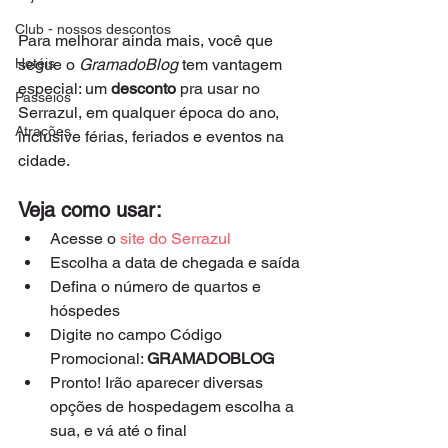
Club - nossos descontos
Para melhorar ainda mais, você que 
Hotéis
segue o 
GramadoBlog
 tem vantagem 
especial: um 
desconto 
pra usar no 
Passeios
Serrazul, em qualquer época do ano, 
Atrações
inclusive férias, feriados e eventos na 
cidade.
Veja como usar:
Acesse o 
site do Serrazul
Escolha a data de chegada e saída
Defina o número de quartos e 
hóspedes
Digite no campo Código 
Promocional: 
GRAMADOBLOG
Pronto! Irão aparecer diversas 
opções de hospedagem escolha a 
sua, e vá até o final