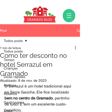
Post
Todos posts
1 min de leitura
Todos posts
Como ter desconto no
Tempo
hotel Serrazul em
Crianças
Gramado
Dicas rápidas
Atualizado:
8 de nov. de 2023
Notícias
O Serrazul é um hotel tradicional aqui 
na Serra Gaúcha. Ele fica localizado 
Roteiros
bem no centro de Gramado
, pertinho 
Gastronomia
de tudo! E tem um excelente custo-
benefício.
Lojas