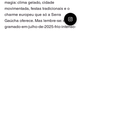
magia: clima gelado, cidade 
movimentada, festas tradicionais e o 
charme europeu que só a Serra 
Gaúcha oferece. Mas lembre-se: é um 
gramado-em-julho-de-2025-frio-intenso-
eventos-tradicionais-e-viagem-dos-
sonhos-na-serra-gaúchaperíodo muito 
concorrido. Planeje com antecedência, 
aproveite os descontos do Club e viva 
uma experiência inesquecível — com 
conforto, economia e zero perrengue.
Dicas rápidas
Ver tudo
Posts recentes